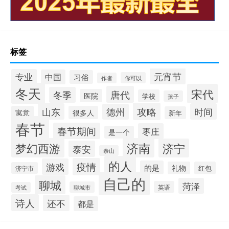
标签
元宵节
专业
中国
习俗
你可以
作者
冬天
宋代
唐代
冬季
医院
学校
孩子
攻略
山东
时间
德州
寓意
很多人
新年
春节
春节期间
枣庄
是一个
梦幻西游
济南
济宁
泰安
泰山
的人
疫情
游戏
的是
礼物
红包
济宁市
自己的
聊城
菏泽
英语
聊城市
考试
诗人
还不
都是