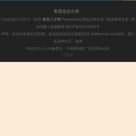
鲁西信息分类
Copyright © 2012 - 2026
鲁西人才网
Powered by
网站分类目录
|
精选推荐文章
|
网
站地图
|
疑难解答
陕ICP备05334492号
声明：本站内容来自互联网，如信息有错误可发邮件到f_fb#foxmail.com说明，我们
会及时纠正，谢谢
本站仅为个人兴趣爱好，不接盈利性广告及商业合作
小男孩