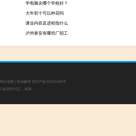
学电脑去哪个学校好？
大年初十可以种花吗
课业内容及进程指什么
泸州泰安有哪些厂招工
网站地图
|
疑难解答
陕ICP备05334492号
，我们会及时纠正，谢谢