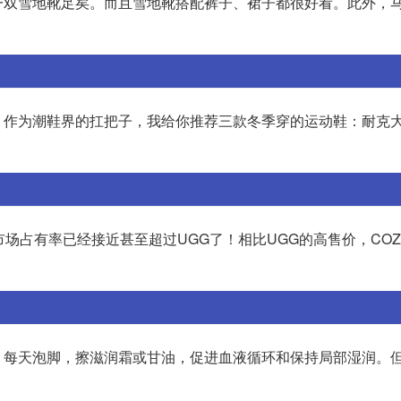
一双雪地靴足矣。而且雪地靴搭配裤子、裙子都很好看。此外，
作为潮鞋界的扛把子，我给你推荐三款冬季穿的运动鞋：耐克大A
市场占有率已经接近甚至超过UGG了！相比UGG的高售价，COZY
，每天泡脚，擦滋润霜或甘油，促进血液循环和保持局部湿润。