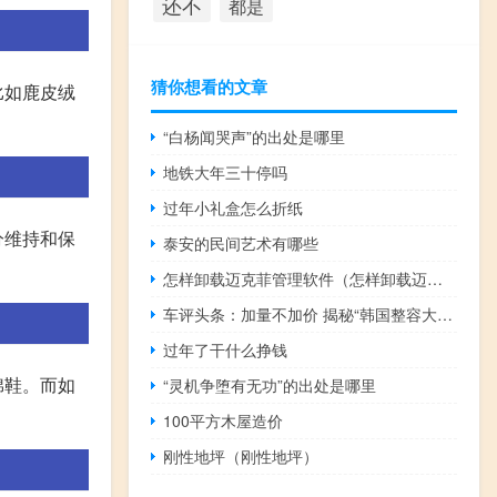
还不
都是
猜你想看的文章
比如鹿皮绒
“白杨闻哭声”的出处是哪里
地铁大年三十停吗
过年小礼盒怎么折纸
分维持和保
泰安的民间艺术有哪些
怎样卸载迈克菲管理软件（怎样卸载迈克菲）
车评头条：加量不加价 揭秘“韩国整容大师”如何秀操作
过年了干什么挣钱
棉鞋。而如
“灵机争堕有无功”的出处是哪里
100平方木屋造价
刚性地坪（刚性地坪）