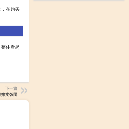
此，在购买
，整体看起
下一篇
摆摊卖饭团