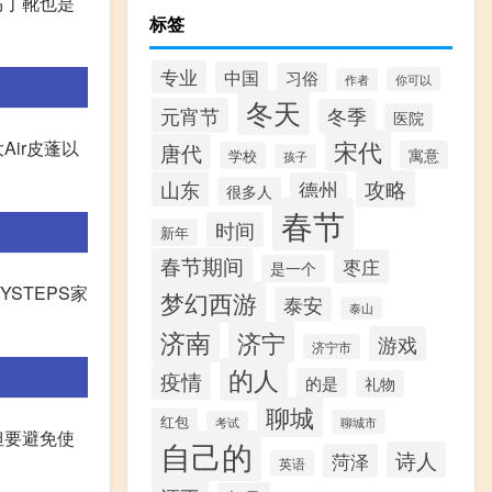
马丁靴也是
标签
专业
中国
习俗
你可以
作者
冬天
元宵节
冬季
医院
宋代
ir皮蓬以
唐代
寓意
学校
孩子
攻略
山东
德州
很多人
春节
时间
新年
春节期间
枣庄
是一个
STEPS家
梦幻西游
泰安
泰山
济南
济宁
游戏
济宁市
的人
疫情
的是
礼物
聊城
红包
聊城市
考试
但要避免使
自己的
诗人
菏泽
英语