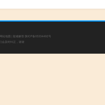
网站地图
|
疑难解答
陕ICP备05334492号
，我们会及时纠正，谢谢