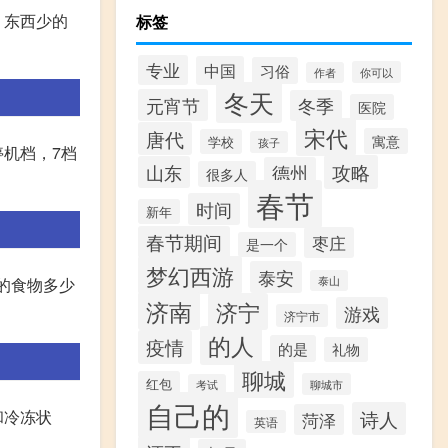
，东西少的
标签
专业
中国
习俗
你可以
作者
冬天
元宵节
冬季
医院
宋代
唐代
寓意
学校
孩子
停机档，7档
攻略
山东
德州
很多人
春节
时间
新年
春节期间
枣庄
是一个
梦幻西游
泰安
泰山
的食物多少
济南
济宁
游戏
济宁市
的人
疫情
的是
礼物
聊城
红包
聊城市
考试
自己的
诗人
和冷冻状
菏泽
英语